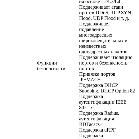
на основе L2/L3/L4
Поддерживает атаки
против DDoS, TCP SYN
Flood, UDP Flood и т. д.
Поддерживает
подавление
многоадресных,
широковещательных и
неизвестных
одноадресных пакетов .
Поддерживает изоляцию
Функции
портов и безопасность
безопасности
портов
Привязка портов
IP+MAC+
Поддержка DHCP
Snooping, DHCP Option 82
Поддержка
аутентификации IEEE
802.1x
Поддержка Radius,
аутентификация
BDTacacs+
Поддержка uRPF
Поддержка