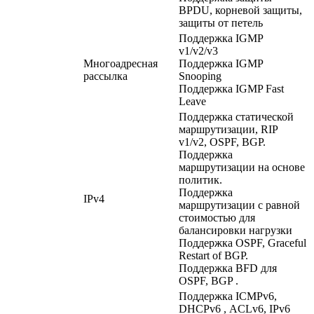
BPDU, корневой защиты,
защиты от петель
Поддержка IGMP
v1/v2/v3
Многоадресная
Поддержка IGMP
рассылка
Snooping
Поддержка IGMP Fast
Leave
Поддержка статической
маршрутизации, RIP
v1/v2, OSPF, BGP.
Поддержка
маршрутизации на основе
политик.
Поддержка
IPv4
маршрутизации с равной
стоимостью для
балансировки нагрузки
Поддержка OSPF, Graceful
Restart of BGP.
Поддержка BFD для
OSPF, BGP .
Поддержка ICMPv6,
DHCPv6 , ACLv6, IPv6