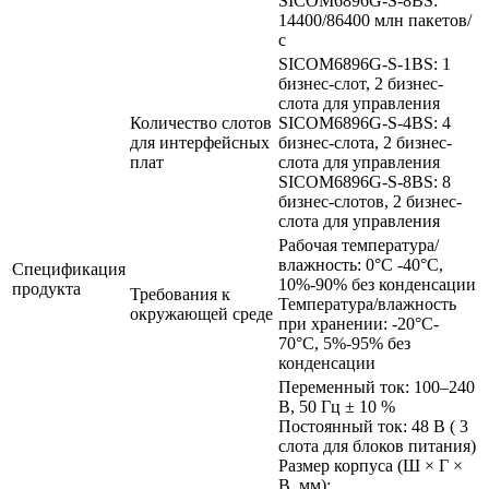
SICOM6896G-S-8BS:
14400/86400 млн пакетов/
с
SICOM6896G-S-1BS: 1
бизнес-слот, 2 бизнес-
слота для управления
Количество слотов
SICOM6896G-S-4BS: 4
для интерфейсных
бизнес-слота, 2 бизнес-
плат
слота для управления
SICOM6896G-S-8BS: 8
бизнес-слотов, 2 бизнес-
слота для управления
Рабочая температура/
влажность: 0°C -40°C,
Спецификация
10%-90% без конденсации
продукта
Требования к
Температура/влажность
окружающей среде
при хранении: -20°C-
70°C, 5%-95% без
конденсации
Переменный ток: 100–240
В, 50 Гц ± 10 %
Постоянный ток: 48 В ( 3
слота для блоков питания)
Размер корпуса (Ш × Г ×
В, мм):