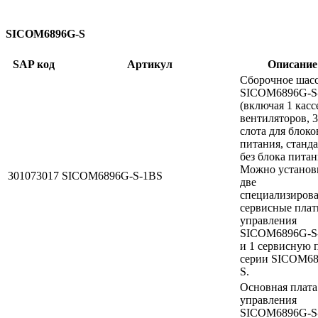
SICOM6896G-S
SAP код
Артикул
Описание
Сборочное шас
SICOM6896G-S
(включая 1 касс
вентиляторов, 3
слота для блоко
питания, станд
без блока питан
Можно установ
301073017
SICOM6896G-S-1BS
две
специализиров
сервисные пла
управления
SICOM6896G-S
и 1 сервисную 
серии SICOM6
S.
Основная плата
управления
SICOM6896G-S