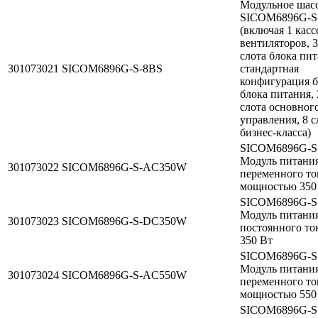
Модульное шас
SICOM6896G-S
(включая 1 касс
вентиляторов, 3
слота блока пит
301073021
SICOM6896G-S-8BS
стандартная
конфигурация б
блока питания, 
слота основног
управления, 8 с
бизнес-класса)
SICOM6896G-S
Модуль питани
301073022
SICOM6896G-S-AC350W
переменного то
мощностью 350
SICOM6896G-S
Модуль питани
301073023
SICOM6896G-S-DC350W
постоянного то
350 Вт
SICOM6896G-S
Модуль питани
301073024
SICOM6896G-S-AC550W
переменного то
мощностью 550
SICOM6896G-S