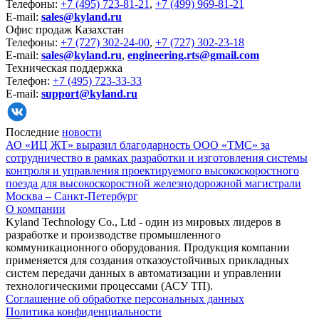
Телефоны:
+7 (495) 723-81-21
,
+7 (499) 969-81-21
E-mail:
sales@kyland.ru
Офис продаж Казахстан
Телефоны:
+7 (727) 302-24-00
,
+7 (727) 302-23-18
E-mail:
sales@kyland.ru
,
engineering.rts@gmail.com
Техническая поддержка
Телефон:
+7 (495) 723-33-33
E-mail:
support@kyland.ru
Последние
новости
АО «ИЦ ЖТ» выразил благодарность ООО «ТМС» за
сотрудничество в рамках разработки и изготовления системы
контроля и управления проектируемого высокоскоростного
поезда для высокоскоростной железнодорожной магистрали
Москва – Санкт-Петербург
О компании
Kyland Technology Co., Ltd - один из мировых лидеров в
разработке и производстве промышленного
коммуникационного оборудования. Продукция компании
применяется для создания отказоустойчивых прикладных
систем передачи данных в автоматизации и управлении
технологическими процессами (АСУ ТП).
Соглашение об обработке персональных данных
Политика конфиденциальности