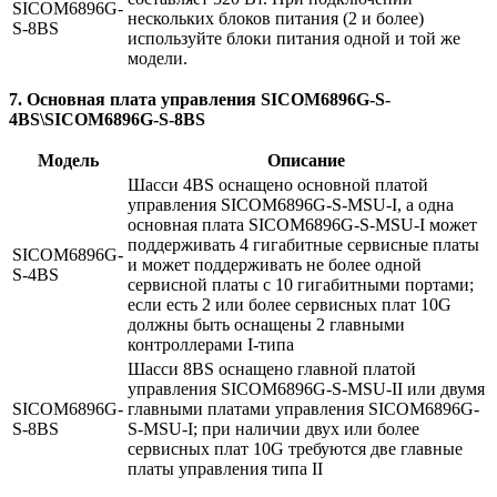
SICOM6896G-
нескольких блоков питания (2 и более)
S-8BS
используйте блоки питания одной и той же
модели.
7. Основная плата управления SICOM6896G-S-
4BS\SICOM6896G-S-8BS
Модель
Описание
Шасси 4BS оснащено основной платой
управления SICOM6896G-S-MSU-I, а одна
основная плата SICOM6896G-S-MSU-I может
поддерживать 4 гигабитные сервисные платы
SICOM6896G-
и может поддерживать не более одной
S-4BS
сервисной платы с 10 гигабитными портами;
если есть 2 или более сервисных плат 10G
должны быть оснащены 2 главными
контроллерами I-типа
Шасси 8BS оснащено главной платой
управления SICOM6896G-S-MSU-II или двумя
SICOM6896G-
главными платами управления SICOM6896G-
S-8BS
S-MSU-I; при наличии двух или более
сервисных плат 10G требуются две главные
платы управления типа II