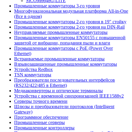
SICOM6648G-LITE
Промышленные коммутаторы 3-го уровня
Многофункциональная модульная платформа All-in-One
(Все в одном)
Промышленные коммутаторы 2-го уровня в 19" стойку
Промышленные коммутаторы 2-го уровня на DIN-Rail
Неуправляемые промышленные коммутаторы
Промышленные коммутаторы EN50155 с повышенной
защитой от вибрации, попадания пыли и влаги
Промышленные коммутаторы с PoE (Power Over
Ethernet)
Встраиваемые промышленные коммутаторы
Взрывозащищенные промышленные коммутаторы
Устройства Redbox
TSN коммутаторы
Преобразователи последовательных интерфейсов
(RS232/422/485 в Ethernet)
Медиаконвертеры и оптические терминалы
Устройства с временной синхронизацией IEEE1588v2
Серверы точного времени
Шлюзы и преобразователи протоколов (Intelligent
Gateway)
Программное обеспечение
Промышленные серверы
Промышленные контроллеры