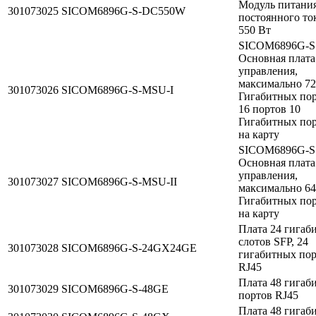
Модуль питани
301073025
SICOM6896G-S-DC550W
постоянного то
550 Вт
SICOM6896G-S
Основная плата
управления,
максимально 72
301073026
SICOM6896G-S-MSU-I
Гигабитных пор
16 портов 10
Гигабитных по
на карту
SICOM6896G-S
Основная плата
управления,
301073027
SICOM6896G-S-MSU-II
максимально 64
Гигабитных по
на карту
Плата 24 гигаб
слотов SFP, 24
301073028
SICOM6896G-S-24GX24GE
гигабитных пор
RJ45
Плата 48 гигаб
301073029
SICOM6896G-S-48GE
портов RJ45
Плата 48 гигаб