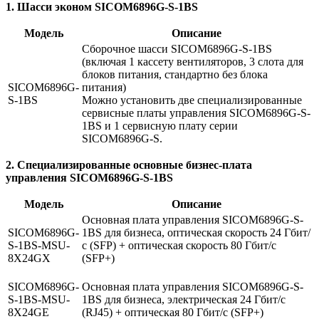
1. Шасси эконом SICOM6896G-S-1BS
Модель
Описание
Сборочное шасси SICOM6896G-S-1BS
(включая 1 кассету вентиляторов, 3 слота для
блоков питания, стандартно без блока
SICOM6896G-
питания)
S-1BS
Можно установить две специализированные
сервисные платы управления SICOM6896G-S-
1BS и 1 сервисную плату серии
SICOM6896G-S.
2. Специализированные основные бизнес-плата
управления SICOM6896G-S-1BS
Модель
Описание
Основная плата управления SICOM6896G-S-
SICOM6896G-
1BS для бизнеса, оптическая скорость 24 Гбит/
S-1BS-MSU-
с (SFP) + оптическая скорость 80 Гбит/с
8X24GX
(SFP+)
SICOM6896G-
Основная плата управления SICOM6896G-S-
S-1BS-MSU-
1BS для бизнеса, электрическая 24 Гбит/с
8X24GE
(RJ45) + оптическая 80 Гбит/с (SFP+)