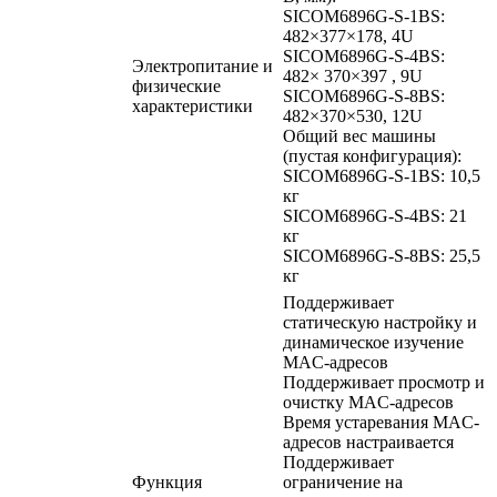
SICOM6896G-S-1BS:
482×377×178, 4U
SICOM6896G-S-4BS:
Электропитание и
482× 370×397 , 9U
физические
SICOM6896G-S-8BS:
характеристики
482×370×530, 12U
Общий вес машины
(пустая конфигурация):
SICOM6896G-S-1BS: 10,5
кг
SICOM6896G-S-4BS: 21
кг
SICOM6896G-S-8BS: 25,5
кг
Поддерживает
статическую настройку и
динамическое изучение
MAC-адресов
Поддерживает просмотр и
очистку MAC-адресов
Время устаревания MAC-
адресов настраивается
Поддерживает
Функция
ограничение на