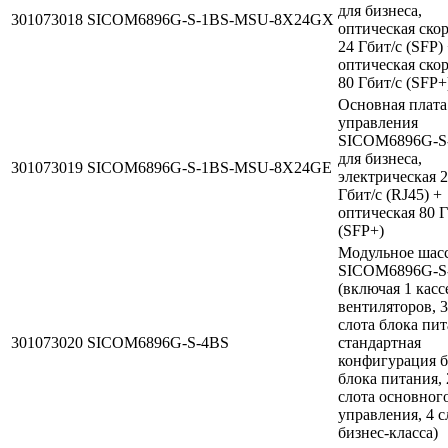
для бизнеса,
301073018
SICOM6896G-S-1BS-MSU-8X24GX
оптическая ско
24 Гбит/с (SFP)
оптическая ско
80 Гбит/с (SFP+
Основная плата
управления
SICOM6896G-S
для бизнеса,
301073019
SICOM6896G-S-1BS-MSU-8X24GE
электрическая 
Гбит/с (RJ45) +
оптическая 80 Г
(SFP+)
Модульное шас
SICOM6896G-S
(включая 1 касс
вентиляторов, 3
слота блока пит
301073020
SICOM6896G-S-4BS
стандартная
конфигурация б
блока питания, 
слота основног
управления, 4 с
бизнес-класса)