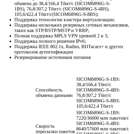
объмена до 38,4/166,4 Тбит/с (SICOM6896G-S-
1BS), 76,8/307,2 Тбит/с (SICOM6896G-S-4BS),
105,6/422,4 Тбит/с(SICOM6896G-S-8BS);
Поддержка технологии кластера виртуализации;
Поддержка нескольких резервных сетевых механизмов,
таких как STP/RSTP/MSTP и VRRP;
Полная поддержка MPLS VPN уровней 2 и 3;
Поддержка полного решения IPv6;
Поддержка IEEE 802.1x, Radius, BDTacacs+ и других
протоколов аутентификации
Резервирование источников питания
SICOM6896G-S-1BS:
38,4/166,4 Тбит/с
Способность
SICOM6896G-S-4BS:
объмена данными
76,8/307,2 Тбит/с
SICOM6896G-S-8BS:
105,6/422,4 Тбит/с
SICOM6896G-S-1BS:
7220/36000 млн пакетов/с
SICOM6896G-S-4BS:
Скорость
8640/57600 млн пакетов/с
пересылки пакетов