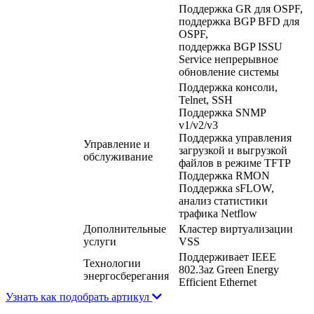
Поддержка GR для OSPF,
поддержка BGP BFD для
OSPF,
поддержка BGP ISSU
Service непрерывное
обновление системы
Поддержка консоли,
Telnet, SSH
Поддержка SNMP
v1/v2/v3
Поддержка управления
Управление и
загрузкой и выгрузкой
обслуживание
файлов в режиме TFTP
Поддержка RMON
Поддержка sFLOW,
анализ статистики
трафика Netflow
Дополнительные
Кластер виртуализации
услуги
VSS
Поддерживает IEEE
Технологии
802.3az Green Energy
энергосберегания
Efficient Ethernet
Узнать как подобрать артикул