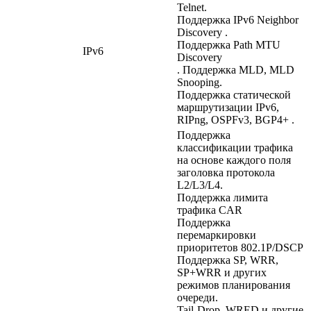
Telnet.
Поддержка IPv6 Neighbor
Discovery .
Поддержка Path MTU
IPv6
Discovery
. Поддержка MLD, MLD
Snooping.
Поддержка статической
маршрутизации IPv6,
RIPng, OSPFv3, BGP4+ .
Поддержка
классификации трафика
на основе каждого поля
заголовка протокола
L2/L3/L4.
Поддержка лимита
трафика CAR
Поддержка
перемаркировки
приоритетов 802.1P/DSCP
Поддержка SP, WRR,
SP+WRR и других
режимов планирования
очереди.
Tail-Drop, WRED и другие